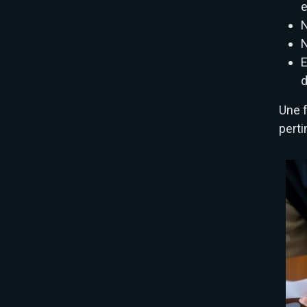
e
N
N
E
d
Une f
perti