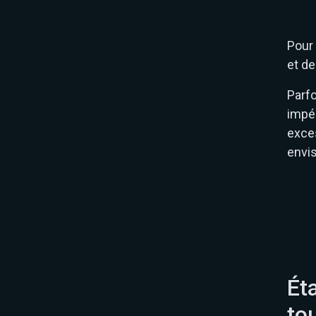
Pour 
et de
Parf
impér
exce
envis
Ét
to