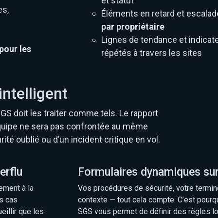
et statut
es,
Éléments en retard et escala
par propriétaire
Lignes de tendance et indicate
pour les
répétés à travers les sites
ntelligent
GS doit les traiter comme tels. Le rapport
 équipe ne sera pas confrontée au même
rité oublié ou d’un incident critique en vol.
erflu
Formulaires dynamiques su
ement à la
Vos procédures de sécurité, votre termin
es cas
contexte — tout cela compte. C’est pourq
eillir que les
SGS vous permet de définir des règles l