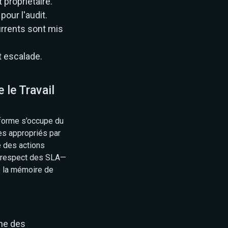
 propriétaire.
our l'audit.
rrents sont mis
 escalade.
 le Travail
eforme s’occupe du
les appropriés par
e des actions
n-respect des SLA—
e la mémoire de
he des