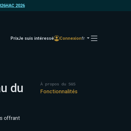
026
HAC 2026
Prix
Je suis intéressé
Connexion
fr
au du
À propos du SGS
Fonctionnalités
s offrant