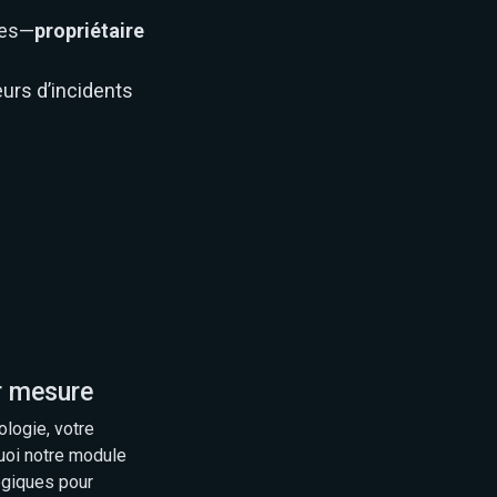
des—
propriétaire
urs d’incidents
r mesure
ologie, votre
uoi notre module
ogiques pour