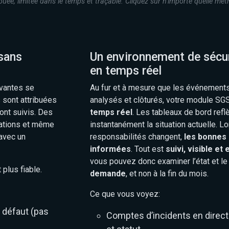
ée, limitée dans le temps et traçable. Cliquez sur n’importe quelle métr
 sans
Un environnement de sécur
en temps réel
ivantes se
Au fur et à mesure que les événements
 sont attribuées
analysés et clôturés, votre module SG
ont suivis. Des
temps réel
. Les tableaux de bord refl
dations et même
instantanément la situation actuelle. L
 avec un
responsabilités changent,
les bonnes
informées
. Tout est
suivi, visible e
vous pouvez donc examiner l’état et le
plus fiable.
demande
, et non à la fin du mois.
Ce que vous voyez:
 défaut (pas
Comptes d’incidents en direct p