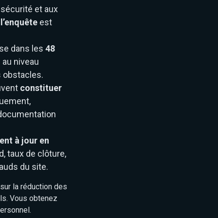
 sécurité et aux
l’enquête
est
ise dans les
48
é au niveau
 obstacles.
uvent
constituer
quement,
 documentation
ent à jour en
, taux de clôture,
auds du site.
ur la réduction des
ils. Vous obtenez
ersonnel.