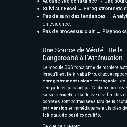
Aucune vue centralisée → Une sourc
Suivi sur Excel → Enregistrements s
Pas de suivi des tendances → Analyt
en évidence.
Pas de processus clair → Playbooks
Une Source de Vérité—De la
Dangerosité à l’Atténuation
Le module SGS fonctionne de manière aut
lorsqu’il est lié à
Nabu Pro
, chaque rappor
enregistrement unique et traçable
—de l
l’enquête en passant par l’action corrective
saisie manuelle et la dérive des feuilles de
données sont normalisées lors de la captu
par version
et immédiatement visibles d
tableaux de bord exécutifs.
Ce que cela résout: