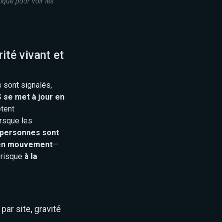
ique pour voir les
ité vivant et
 sont signalés,
S
se met à jour en
ètent
orsque les
 personnes sont
t en mouvement
—
 risque
à la
ar site, gravité