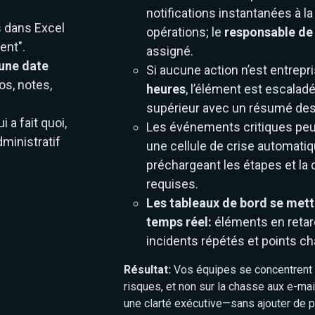
notifications instantanées à la
s dans Excel
opérations; le
responsable de 
ent".
assigné.
 une date
Si aucune action n’est entrepr
os, notes,
heures
, l’élément est escalad
supérieur avec un résumé des
ui a fait quoi,
Les événements critiques pe
ministratif
une cellule de crise automati
préchargeant les étapes et la
requises.
Les tableaux de bord se mett
temps réel:
éléments en retard
incidents répétés et points ch
Résultat:
Vos équipes se concentrent s
risques, et non sur la chasse aux e-ma
une clarté exécutive—sans ajouter de p