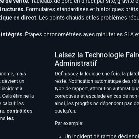
e de vérité.
Tableaux de bord en direct par site, gravité et
tructurés.
Formulaires standardisés et historiques prêts p
ique en direct.
Les points chauds et les problèmes récu
 intégrés.
Étapes chronométrées avec minuteries SLA et
Laisez la Technologie Faire
Administratif
onome, mais
Définissez la logique une fois; la plat
t devient un
reste. Notification automatique des rô
’incident à
type de rapport, attribution automatiqu
. Cela élimine la
correctives et escalade en cas de no
 calcul: les
ainsi, les progrès ne dépendent pas d
re,
contrôlées
quelqu’un.
ans
les
Par exemple:
Un incident de rampe déclenc