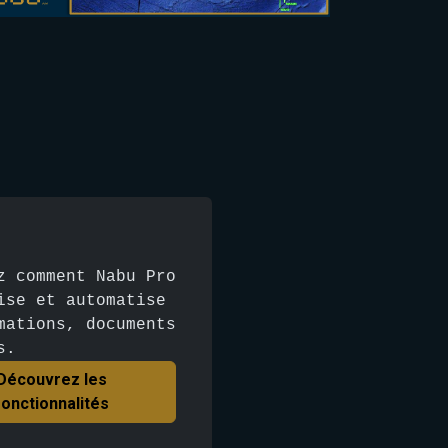
z comment Nabu Pro
ise et automatise
mations, documents
s.
Découvrez les
fonctionnalités