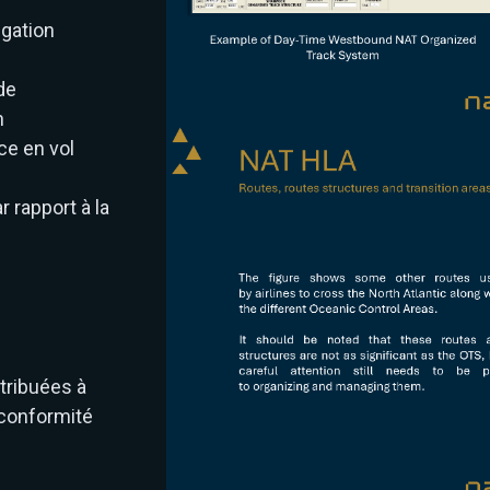
igation
de
n
ce en vol
r rapport à la
tribuées à
 conformité