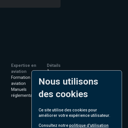
Expertise en
Détails
aviation
À propos
Formation en
Nous contacter
Nous utilisons
aviation
Emplois
Manuels
Politique de
des cookies
réglementaires
Confidentialité
Termes d'Utilisation
Politique en matière de
Ce site utilise des cookies pour
cookies
améliorer votre expérience utilisateur.
Consultez notre
politique d'utilisation