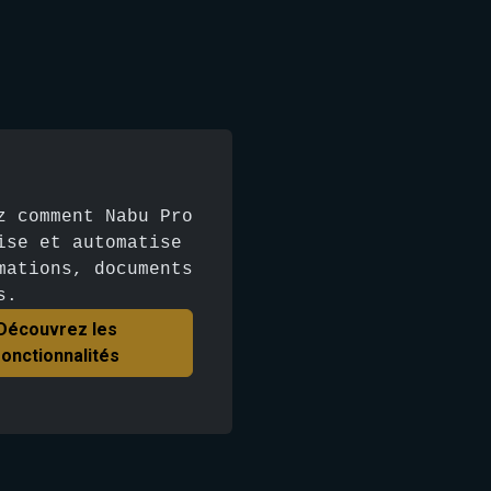
z comment Nabu Pro
ise et automatise
mations, documents
s.
Découvrez les
fonctionnalités