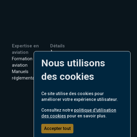
Expertise en
Détails
aviation
À propos
Formation en
Nous contacter
Nous utilisons
aviation
Emplois
Manuels
Politique de
des cookies
réglementaires
Confidentialité
Termes d'Utilisation
Politique en matière de
Ce site utilise des cookies pour
cookies
améliorer votre expérience utilisateur.
Consultez notre
politique d'utilisation
des cookies
pour en savoir plus.
Français
Accepter tout