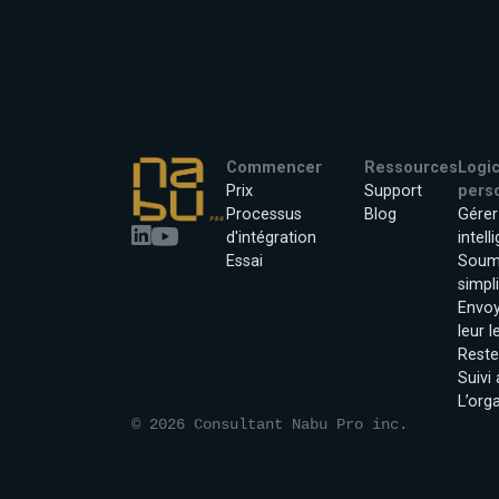
Commencer
Ressources
Logic
Prix
Support
pers
Processus
Blog
Gérer
d'intégration
intel
Essai
Soum
simpli
Envo
leur l
Reste
Suivi
L’org
© 2026 Consultant Nabu Pro inc.